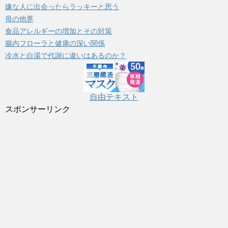
嫌な人に出会ったらラッキーと思う
ー
母の他界
食品アレルギーの増加とその対策
腸内フローラと健康の深い関係
冷水と白湯で代謝に違いはあるのか？
自由テキスト
スポンサーリンク