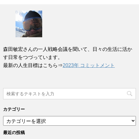
森田敏宏さんの一人戦略会議を聞いて、日々の生活に活か
す日常をつづっています。
最新の人生目標はこちら⇒
2023年 コミットメント
カテゴリー
カ
テ
ゴ
最近の投稿
リ