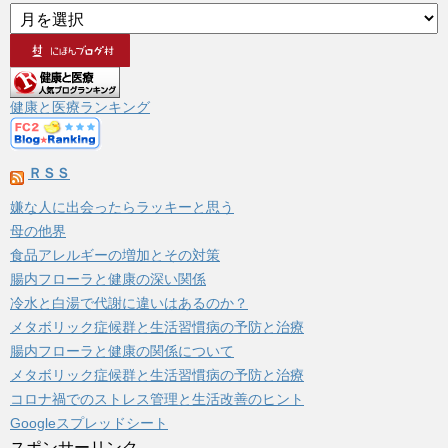
ア
ー
カ
イ
ブ
健康と医療ランキング
ＲＳＳ
嫌な人に出会ったらラッキーと思う
母の他界
食品アレルギーの増加とその対策
腸内フローラと健康の深い関係
冷水と白湯で代謝に違いはあるのか？
メタボリック症候群と生活習慣病の予防と治療
腸内フローラと健康の関係について
メタボリック症候群と生活習慣病の予防と治療
コロナ禍でのストレス管理と生活改善のヒント
Googleスプレッドシート
スポンサーリンク