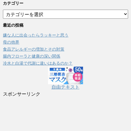
カテゴリー
カ
テ
ゴ
最近の投稿
リ
嫌な人に出会ったらラッキーと思う
ー
母の他界
食品アレルギーの増加とその対策
腸内フローラと健康の深い関係
冷水と白湯で代謝に違いはあるのか？
自由テキスト
スポンサーリンク