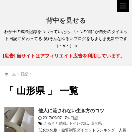
背中を見せる
わが子の成長記録をつづっていたら、いつの間にか自分のダイエッ
ト日記に変わってる(笑)そんなゆるいブログをちまちま更新中です
（・∀・）ｂ
[広告] 当サイトはアフィリエイト広告を利用しています。
ホーム
>
日記
>
「 山形県 」 一覧
他人に流されない生き方のコツ
2017/09/07
-
日記
ふるさと納税
,
トイレの紙
,
山形県
低炭水化物・糖質制限ダイエットランキング 人気