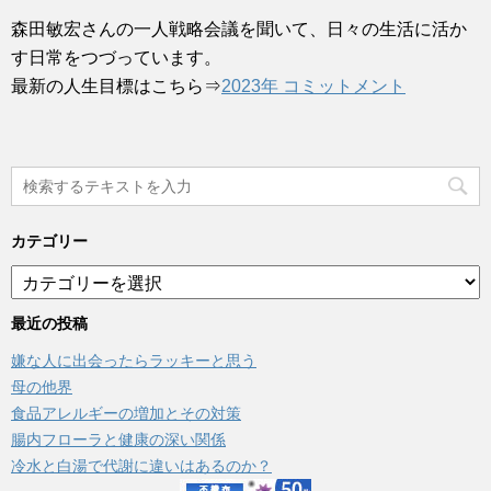
森田敏宏さんの一人戦略会議を聞いて、日々の生活に活か
す日常をつづっています。
最新の人生目標はこちら⇒
2023年 コミットメント
カテゴリー
カ
テ
ゴ
最近の投稿
リ
嫌な人に出会ったらラッキーと思う
ー
母の他界
食品アレルギーの増加とその対策
腸内フローラと健康の深い関係
冷水と白湯で代謝に違いはあるのか？