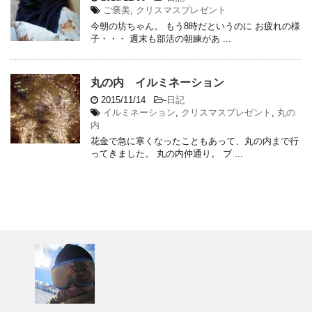
ご褒美
,
クリスマスプレゼント
今朝の坊ちゃん。 もう8時だというのに お疲れの様
子・・・ 週末も部活の朝練があ ...
丸の内 イルミネーション
2015/11/14
-
日記
イルミネーション
,
クリスマスプレゼント
,
丸の
内
花金で急に寒くなったこともあって、丸の内まで行
ってきました。 丸の内仲通り。 ブ ...