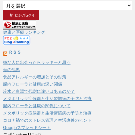
ア
ー
カ
イ
ブ
健康と医療ランキング
ＲＳＳ
嫌な人に出会ったらラッキーと思う
母の他界
食品アレルギーの増加とその対策
腸内フローラと健康の深い関係
冷水と白湯で代謝に違いはあるのか？
メタボリック症候群と生活習慣病の予防と治療
腸内フローラと健康の関係について
メタボリック症候群と生活習慣病の予防と治療
コロナ禍でのストレス管理と生活改善のヒント
Googleスプレッドシート
スポンサーリンク