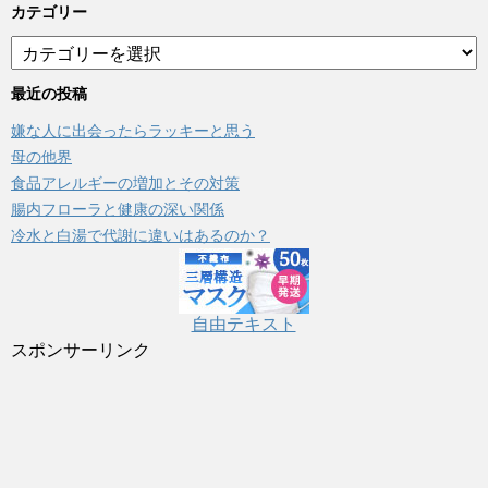
カテゴリー
カ
テ
ゴ
最近の投稿
リ
嫌な人に出会ったらラッキーと思う
ー
母の他界
食品アレルギーの増加とその対策
腸内フローラと健康の深い関係
冷水と白湯で代謝に違いはあるのか？
自由テキスト
スポンサーリンク