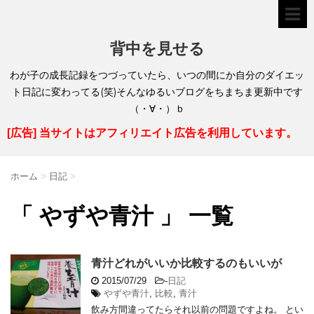
背中を見せる
わが子の成長記録をつづっていたら、いつの間にか自分のダイエッ
ト日記に変わってる(笑)そんなゆるいブログをちまちま更新中です
（・∀・）ｂ
[広告] 当サイトはアフィリエイト広告を利用しています。
ホーム
>
日記
>
「 やずや青汁 」 一覧
青汁どれがいいか比較するのもいいが
2015/07/29
-
日記
やずや青汁
,
比較
,
青汁
飲み方間違ってたらそれ以前の問題ですよね。 とい