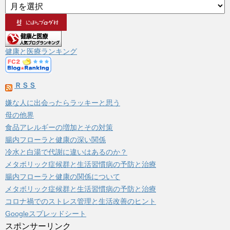
ア
ー
カ
イ
ブ
健康と医療ランキング
ＲＳＳ
嫌な人に出会ったらラッキーと思う
母の他界
食品アレルギーの増加とその対策
腸内フローラと健康の深い関係
冷水と白湯で代謝に違いはあるのか？
メタボリック症候群と生活習慣病の予防と治療
腸内フローラと健康の関係について
メタボリック症候群と生活習慣病の予防と治療
コロナ禍でのストレス管理と生活改善のヒント
Googleスプレッドシート
スポンサーリンク