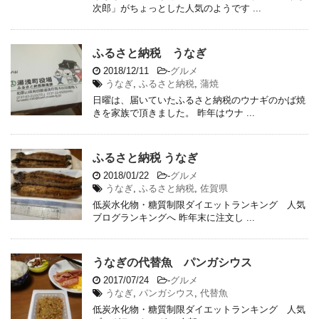
次郎」がちょっとした人気のようです ...
ふるさと納税 うなぎ
2018/12/11
-
グルメ
うなぎ
,
ふるさと納税
,
蒲焼
日曜は、届いていたふるさと納税のウナギのかば焼
きを家族で頂きました。 昨年はウナ ...
ふるさと納税 うなぎ
2018/01/22
-
グルメ
うなぎ
,
ふるさと納税
,
佐賀県
低炭水化物・糖質制限ダイエットランキング 人気
ブログランキングへ 昨年末に注文し ...
うなぎの代替魚 パンガシウス
2017/07/24
-
グルメ
うなぎ
,
パンガシウス
,
代替魚
低炭水化物・糖質制限ダイエットランキング 人気