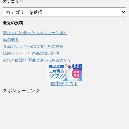
カテゴリー
カ
テ
ゴ
最近の投稿
リ
嫌な人に出会ったらラッキーと思う
ー
母の他界
食品アレルギーの増加とその対策
腸内フローラと健康の深い関係
冷水と白湯で代謝に違いはあるのか？
自由テキスト
スポンサーリンク