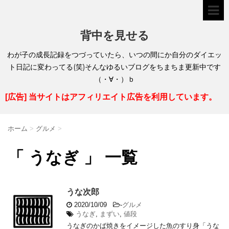
背中を見せる
わが子の成長記録をつづっていたら、いつの間にか自分のダイエッ
ト日記に変わってる(笑)そんなゆるいブログをちまちま更新中です
（・∀・）ｂ
[広告] 当サイトはアフィリエイト広告を利用しています。
ホーム
>
グルメ
>
「 うなぎ 」 一覧
うな次郎
2020/10/09
-
グルメ
うなぎ
,
まずい
,
値段
うなぎのかば焼きをイメージした魚のすり身「うな