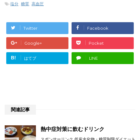
-
塩分
,
糖質
,
高血圧
Twitter
Facebook
Google+
Pocket
B!
はてブ
LINE
関連記事
熱中症対策に飲むドリンク
スポンサーリンク 低炭水化物・糖質制限ダイエット