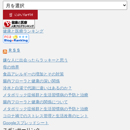
ア
ー
カ
イ
ブ
健康と医療ランキング
ＲＳＳ
嫌な人に出会ったらラッキーと思う
母の他界
食品アレルギーの増加とその対策
腸内フローラと健康の深い関係
冷水と白湯で代謝に違いはあるのか？
メタボリック症候群と生活習慣病の予防と治療
腸内フローラと健康の関係について
メタボリック症候群と生活習慣病の予防と治療
コロナ禍でのストレス管理と生活改善のヒント
Googleスプレッドシート
スポンサーリンク