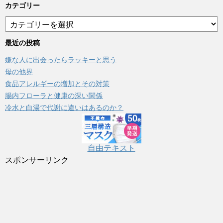
カテゴリー
カ
テ
ゴ
最近の投稿
リ
嫌な人に出会ったらラッキーと思う
ー
母の他界
食品アレルギーの増加とその対策
腸内フローラと健康の深い関係
冷水と白湯で代謝に違いはあるのか？
自由テキスト
スポンサーリンク