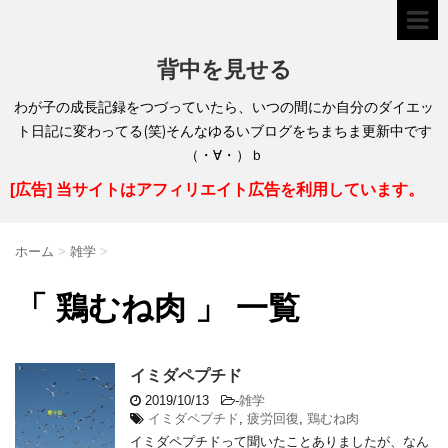
背中を見せる
わが子の成長記録をつづっていたら、いつの間にか自分のダイエッ
ト日記に変わってる(笑)そんなゆるいブログをちまちま更新中です
（・∀・）ｂ
[広告] 当サイトはアフィリエイト広告を利用しています。
ホーム
>
雑学
>
「 鶏むね肉 」 一覧
イミダペプチド
2019/10/13
-
雑学
イミダペプチド
,
疲労回復
,
鶏むね肉
イミダペプチドって聞いたことありましたが、なん