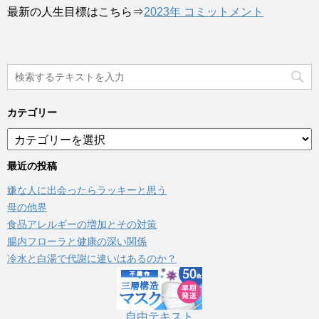
最新の人生目標はこちら⇒
2023年 コミットメント
カテゴリー
カ
テ
ゴ
最近の投稿
リ
嫌な人に出会ったらラッキーと思う
ー
母の他界
食品アレルギーの増加とその対策
腸内フローラと健康の深い関係
冷水と白湯で代謝に違いはあるのか？
自由テキスト